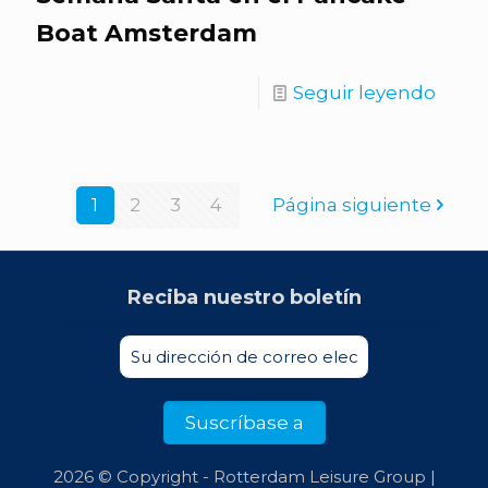
Boat Amsterdam
Seguir leyendo
1
2
3
4
Página siguiente
Reciba nuestro boletín
2026 © Copyright - Rotterdam Leisure Group |