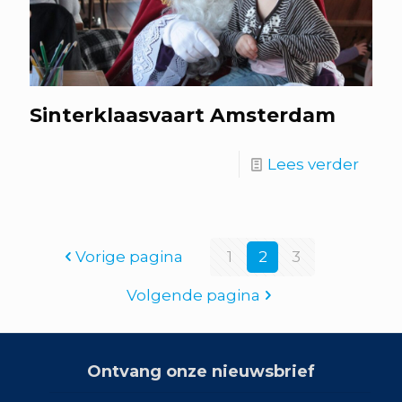
Sinterklaasvaart Amsterdam
Lees verder
Vorige pagina
1
2
3
Volgende pagina
Ontvang onze nieuwsbrief