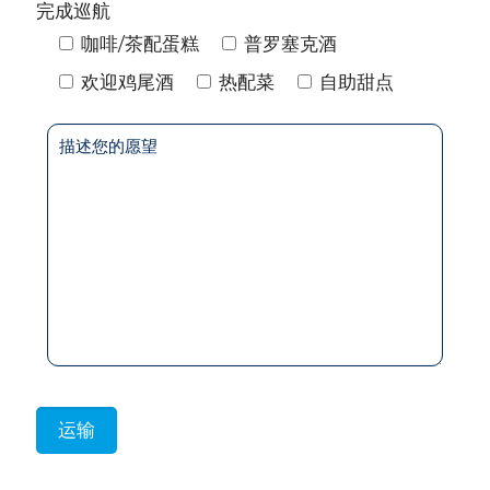
完成巡航
咖啡/茶配蛋糕
普罗塞克酒
欢迎鸡尾酒
热配菜
自助甜点