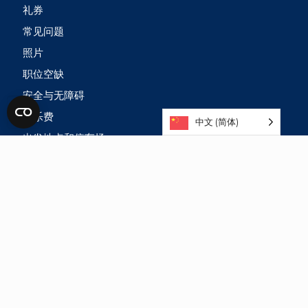
礼券
常见问题
照片
职位空缺
安全与无障碍
娱乐费
中文 (简体)
出发地点和停车场
BLOGS
复活节
秋季假期
Keukenhof
圣尼古拉斯游轮
情人节
春假